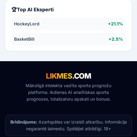
🏆
Top AI Eksperti
HockeyLord
+21.1%
BasketBill
+2.5%
LIKMES
.COM
Mākslīgā intelekta vadīta sporta prognožu
platforma. Ikdienas AI analītiskas sporta
prognozes, totalizatoru apskati un bonusi.
Brīdinājums:
Azartspēles var izraisīt atkarību. Informācija
negarantē laimestu. Spēlējiet atbildīgi. 18+