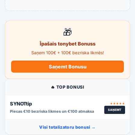
🎁
Īpašais tonybet Bonuss
Saņem 100€ + 100€ bezriska likmēs!
Saņemt Bonusu
🔥 TOP BONUSI
SYNOTtip
★★★★★
SAŅEMT
Piecas €10 bezriska likmes un €100 atmaksa
Visi totalizatoru bonusi →