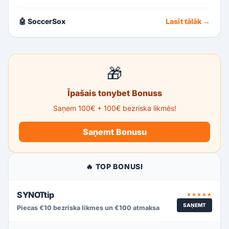
🤖 SoccerSox
Lasīt tālāk →
🎁
Īpašais tonybet Bonuss
Saņem 100€ + 100€ bezriska likmēs!
Saņemt Bonusu
🔥 TOP BONUSI
SYNOTtip
★★★★★
SAŅEMT
Piecas €10 bezriska likmes un €100 atmaksa