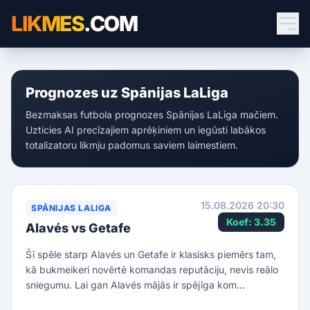
LIKMES
.COM

Prognozes uz Spānijas LaLiga
Bezmaksas futbola prognozes Spānijas LaLiga mačiem.
Uzticies AI precīzajiem aprēķiniem un iegūsti labākos
totalizatoru likmju padomus saviem laimestiem.
15.08.2026 20:30
SPĀNIJAS LALIGA
Koef: 3.35
Alavés vs Getafe
Šī spēle starp Alavés un Getafe ir klasisks piemērs tam,
kā bukmeikeri novērtē komandas reputāciju, nevis reālo
sniegumu. Lai gan Alavés mājās ir spējīga kom...