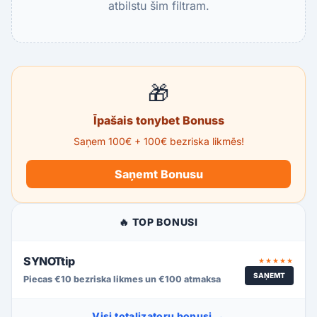
atbilstu šim filtram.
🎁
Īpašais tonybet Bonuss
Saņem 100€ + 100€ bezriska likmēs!
Saņemt Bonusu
🔥 TOP BONUSI
SYNOTtip
★★★★★
SAŅEMT
Piecas €10 bezriska likmes un €100 atmaksa
Visi totalizatoru bonusi →