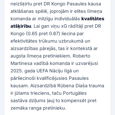
neizšķirtu pret DR Kongo Pasaules kausa
atklāšanas spēlē, joprojām ir elites līmeņa
komanda ar milzīgu individuālās
kvalitātes
atšķirību
. Lai gan viņu xG rādītāji pret DR
Kongo (0.65 pret 0.87) liecina par
efektivitātes trūkumu uzbrukumā un
aizsardzības pārejās, tas ir kontekstā ar
augsta līmeņa pretiniekiem. Roberto
Martinesa vadībā komanda ir uzvarējusi
2025. gada UEFA Nāciju līgā un
pārliecinoši kvalificējusies Pasaules
kausam. Aizsardzībā Rūbena Diaša trauma
ir jūtams trieciens, taču Portugāles
sastāva dziļums ļauj to kompensēt pret
zemāka ranga pretinieku.