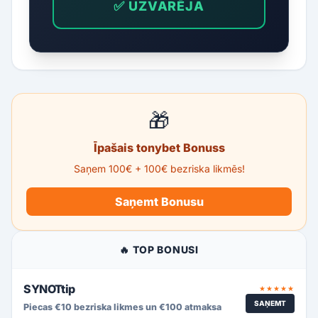
✅ UZVARĒJA
🎁
Īpašais tonybet Bonuss
Saņem 100€ + 100€ bezriska likmēs!
Saņemt Bonusu
🔥 TOP BONUSI
SYNOTtip
★★★★★
SAŅEMT
Piecas €10 bezriska likmes un €100 atmaksa