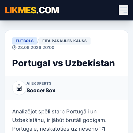
LIKMES
.COM
/
FUTBOLS
FIFA PASAULES KAUSS
🕒 23.06.2026 20:00
Portugal vs Uzbekistan
AI EKSPERTS
🤖
SoccerSox
Analizējot spēli starp Portugāli un
Uzbekistānu, ir jābūt brutāli godīgam.
Portugāle, neskatoties uz neseno 1:1