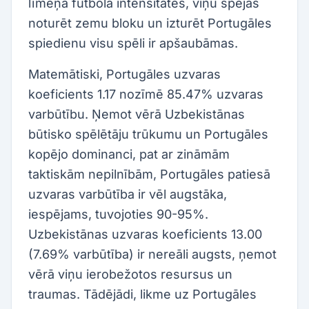
līmeņa futbola intensitātes, viņu spējas
noturēt zemu bloku un izturēt Portugāles
spiedienu visu spēli ir apšaubāmas.
Matemātiski, Portugāles uzvaras
koeficients 1.17 nozīmē 85.47% uzvaras
varbūtību. Ņemot vērā Uzbekistānas
būtisko spēlētāju trūkumu un Portugāles
kopējo dominanci, pat ar zināmām
taktiskām nepilnībām, Portugāles patiesā
uzvaras varbūtība ir vēl augstāka,
iespējams, tuvojoties 90-95%.
Uzbekistānas uzvaras koeficients 13.00
(7.69% varbūtība) ir nereāli augsts, ņemot
vērā viņu ierobežotos resursus un
traumas. Tādējādi, likme uz Portugāles