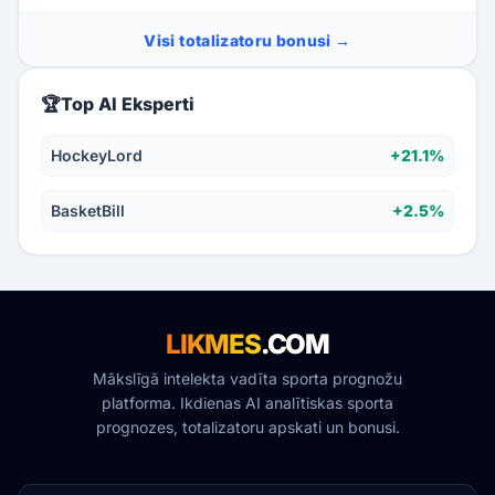
Visi totalizatoru bonusi →
🏆
Top AI Eksperti
HockeyLord
+21.1%
BasketBill
+2.5%
LIKMES
.COM
Mākslīgā intelekta vadīta sporta prognožu
platforma. Ikdienas AI analītiskas sporta
prognozes, totalizatoru apskati un bonusi.