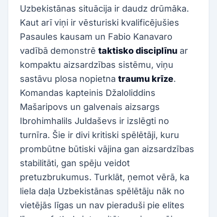
Uzbekistānas situācija ir daudz drūmāka.
Kaut arī viņi ir vēsturiski kvalificējušies
Pasaules kausam un Fabio Kanavaro
vadībā demonstrē
taktisko disciplīnu
ar
kompaktu aizsardzības sistēmu, viņu
sastāvu plosa nopietna
traumu krīze
.
Komandas kapteinis Džaloliddins
Mašaripovs un galvenais aizsargs
Ibrohimhalils Juldaševs ir izslēgti no
turnīra. Šie ir divi kritiski spēlētāji, kuru
prombūtne būtiski vājina gan aizsardzības
stabilitāti, gan spēju veidot
pretuzbrukumus. Turklāt, ņemot vērā, ka
liela daļa Uzbekistānas spēlētāju nāk no
vietējās līgas un nav pieraduši pie elites