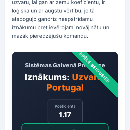
uzvaru, lai gan ar zemu koeficientu, ir
loģiska un ar augstu vērtību, jo tā
atspoguļo gandrīz neapstrīdamu
iznākumu pret ievērojami novājinātu un
mazāk pieredzējušu komandu.
SPĒLE BEIGUSIES
Sistēmas Galvenā Prognoze
Iznākums:
Uzvara:
Portugal
Koeficients
1.17