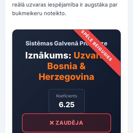
reālā uzvaras iespējamība ir augstāka par
bukmeikeru noteikto.
SPĒLE BEIGUSIES
Sistēmas Galvenā Prognoze
Iznākums:
Uzvara:
Bosnia &
Herzegovina
Koeficients
6.25
❌ ZAUDĒJA