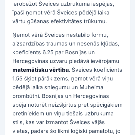
ierobežot Šveices uzbrukuma iespējas,
īpaši ņemot vērā Šveices pēdējā laika
vārtu gūšanas efektivitātes trūkumu.
Ņemot vērā Šveices nestabilo formu,
aizsardzības traumas un nesenās kļūdas,
koeficients 6.25 par Bosnijas un
Hercegovinas uzvaru piedāvā ievērojamu
matemātisku vērtību
. Šveices koeficients
1.55 šķiet pārāk zems, ņemot vērā viņu
pēdējā laika sniegumu un Muheima
prombūtni. Bosnijas un Hercegovinas
spēja noturēt neizšķirtus pret spēcīgākiem
pretiniekiem un viņu tiešais uzbrukuma
stils, kas var izmantot Šveices vājās
vietas, padara šo likmi loģiski pamatotu, jo